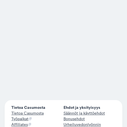
Tietoa Casumosta
Ehdot ja yksityisyys
Tietoa Casumosta
Säännöt ja käyttöehdot
Työpaikat
Bonusehdot
Affiliates
Urheiluvedonlyönnin