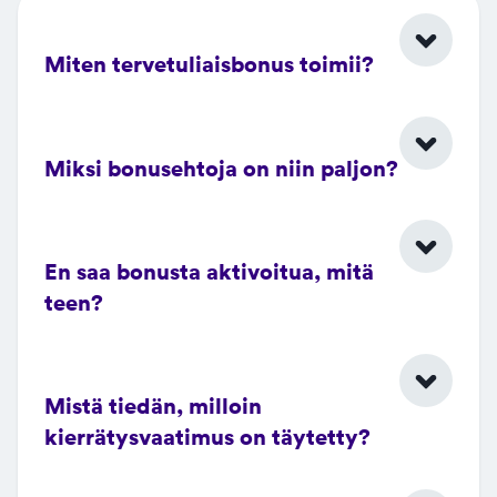
Miten tervetuliaisbonus toimii?
Miksi bonusehtoja on niin paljon?
En saa bonusta aktivoitua, mitä
teen?
Mistä tiedän, milloin
kierrätysvaatimus on täytetty?