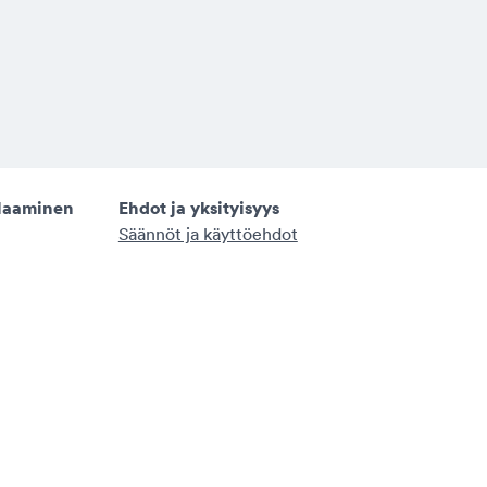
elaaminen
Ehdot ja yksityisyys
Säännöt ja käyttöehdot
laaminen
Bonusehdot
Urheiluvedonlyönnin säännöt ja ehdot
Nostokäytäntö
Tietosuojailmoitukseen
Evästepolitiikka
Evästeasetukset
Oikeudenmukaisuuslausuma