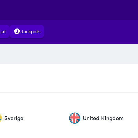
jat
Jackpots
Sverige
United Kingdom