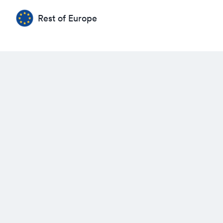
Rest of Europe