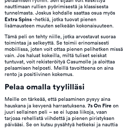
pelaamisen rytmin. Sen sijaan voit keskittyä
nauttimaan rullien pyörimisestä ja klassisesta
tunnelmasta. Joskus kohdalle saattaa osua myös
Extra Spins
-hetkiä, jotka tuovat pienen
lisämausteen muuten selkeään kokonaisuuteen.
Tämä peli on tehty niille, jotka arvostavat suoraa
toimintaa ja selkeyttä. Se toimii erinomaisesti
mobiilissa, joten voit ottaa pienen pelihetken missä
vain. Jos haluat kokeilla, miltä tuliset seiskat
tuntuvat, voit
rekisteröityä Casumolle
ja aloittaa
pelaamisen helposti. Meillä tavoitteena on aina
rento ja positiivinen kokemus.
Pelaa omalla tyylilläsi
Meille on tärkeää, että pelaaminen pysyy aina
7s On Fire
hauskana ja kevyenä harrastuksena.
on
juuri sellainen peli – se ei lupaa liikoja, vaan
tarjoaa rehellistä viihdettä ja pienen piristyksen
päivääsi. Se on kutsu pysähtyä hetkeksi ja nauttia