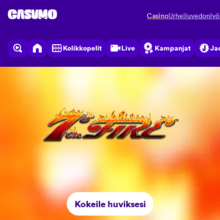
Casino
Urheiluvedonlyö
Kolikkopelit
Live
Kampanjat
Ja
Kokeile huviksesi