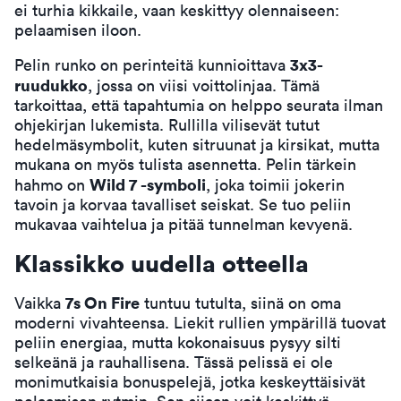
ei turhia kikkaile, vaan keskittyy olennaiseen:
pelaamisen iloon.
3x3-
Pelin runko on perinteitä kunnioittava
ruudukko
, jossa on viisi voittolinjaa. Tämä
tarkoittaa, että tapahtumia on helppo seurata ilman
ohjekirjan lukemista. Rullilla vilisevät tutut
hedelmäsymbolit, kuten sitruunat ja kirsikat, mutta
mukana on myös tulista asennetta. Pelin tärkein
Wild 7 -symboli
hahmo on
, joka toimii jokerin
tavoin ja korvaa tavalliset seiskat. Se tuo peliin
mukavaa vaihtelua ja pitää tunnelman kevyenä.
Klassikko uudella otteella
7s On Fire
Vaikka
tuntuu tutulta, siinä on oma
moderni vivahteensa. Liekit rullien ympärillä tuovat
peliin energiaa, mutta kokonaisuus pysyy silti
selkeänä ja rauhallisena. Tässä pelissä ei ole
monimutkaisia bonuspelejä, jotka keskeyttäisivät