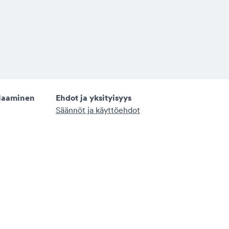
elaaminen
Ehdot ja yksityisyys
Säännöt ja käyttöehdot
laaminen
Bonusehdot
Urheiluvedonlyönnin säännöt ja ehdot
Nostokäytäntö
Tietosuojailmoitukseen
Evästepolitiikka
Evästeasetukset
Oikeudenmukaisuuslausuma