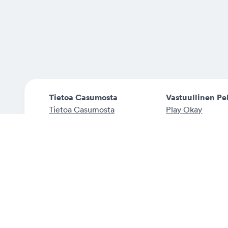
Tietoa Casumosta
Vastuullinen P
Tietoa Casumosta
Play Okay
Työpaikat
Vastuullinen Pe
Affiliates
Blog