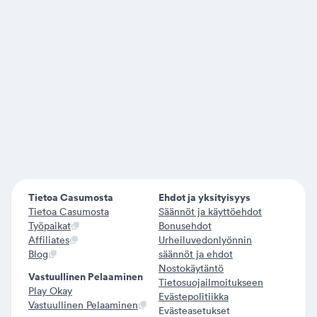
Tietoa Casumosta
Ehdot ja yksityisyys
Tietoa Casumosta
Säännöt ja käyttöehdot
Työpaikat
Bonusehdot
Affiliates
Urheiluvedonlyönnin
Blog
säännöt ja ehdot
Nostokäytäntö
Vastuullinen Pelaaminen
Tietosuojailmoitukseen
Play Okay
Evästepolitiikka
Vastuullinen Pelaaminen
Evästeasetukset