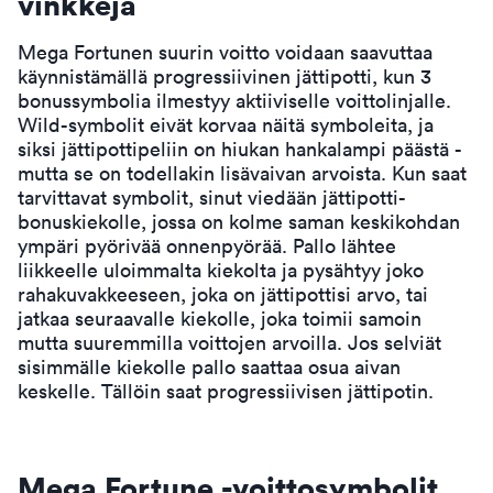
vinkkejä
Mega Fortunen suurin voitto voidaan saavuttaa
käynnistämällä progressiivinen jättipotti, kun 3
bonussymbolia ilmestyy aktiiviselle voittolinjalle.
Wild-symbolit eivät korvaa näitä symboleita, ja
siksi jättipottipeliin on hiukan hankalampi päästä -
mutta se on todellakin lisävaivan arvoista. Kun saat
tarvittavat symbolit, sinut viedään jättipotti-
bonuskiekolle, jossa on kolme saman keskikohdan
ympäri pyörivää onnenpyörää. Pallo lähtee
liikkeelle uloimmalta kiekolta ja pysähtyy joko
rahakuvakkeeseen, joka on jättipottisi arvo, tai
jatkaa seuraavalle kiekolle, joka toimii samoin
mutta suuremmilla voittojen arvoilla. Jos selviät
sisimmälle kiekolle pallo saattaa osua aivan
keskelle. Tällöin saat progressiivisen jättipotin.
Mega Fortune -voittosymbolit