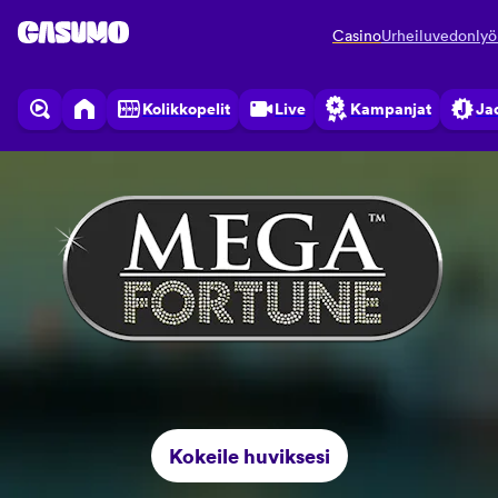
Casino
Urheiluvedonlyö
Kolikkopelit
Live
Kampanjat
Ja
Kokeile huviksesi