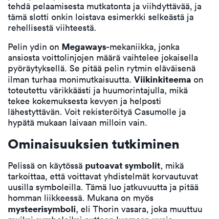
tehdä pelaamisesta mutkatonta ja viihdyttävää, ja
tämä slotti onkin loistava esimerkki selkeästä ja
rehellisestä viihteestä.
Megaways
Pelin ydin on
-mekaniikka, jonka
ansiosta voittolinjojen määrä vaihtelee jokaisella
pyöräytyksellä. Se pitää pelin rytmin eläväisenä
Viikinkiteema
ilman turhaa monimutkaisuutta.
on
toteutettu värikkäästi ja huumorintajulla, mikä
tekee kokemuksesta kevyen ja helposti
lähestyttävän. Voit
rekisteröityä Casumolle
ja
hypätä mukaan laivaan milloin vain.
Ominaisuuksien tutkiminen
putoavat symbolit
Pelissä on käytössä
, mikä
tarkoittaa, että voittavat yhdistelmät korvautuvat
uusilla symboleilla. Tämä luo jatkuvuutta ja pitää
homman liikkeessä. Mukana on myös
mysteerisymboli
, eli Thorin vasara, joka muuttuu