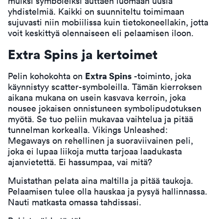
muiksi symboleiksi auttaen luomaan uusia
yhdistelmiä. Kaikki on suunniteltu toimimaan
sujuvasti niin mobiilissa kuin tietokoneellakin, jotta
voit keskittyä olennaiseen eli pelaamisen iloon.
Extra Spins ja kertoimet
Extra Spins
Pelin kohokohta on
-toiminto, joka
käynnistyy scatter-symboleilla. Tämän kierroksen
aikana mukana on usein kasvava kerroin, joka
nousee jokaisen onnistuneen symbolipudotuksen
myötä. Se tuo peliin mukavaa vaihtelua ja pitää
tunnelman korkealla. Vikings Unleashed:
Megaways on rehellinen ja suoraviivainen peli,
joka ei lupaa liikoja mutta tarjoaa laadukasta
ajanvietettä. Ei hassumpaa, vai mitä?
Muistathan pelata aina maltilla ja pitää taukoja.
Pelaamisen tulee olla hauskaa ja pysyä hallinnassa.
Nauti matkasta omassa tahdissasi.