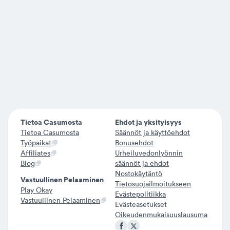
Tietoa Casumosta
Ehdot ja yksityisyys
Tietoa Casumosta
Säännöt ja käyttöehdot
Työpaikat
Bonusehdot
Affiliates
Urheiluvedonlyönnin
Blog
säännöt ja ehdot
Nostokäytäntö
Vastuullinen Pelaaminen
Tietosuojailmoitukseen
Play Okay
Evästepolitiikka
Vastuullinen Pelaaminen
Evästeasetukset
Oikeudenmukaisuuslausuma