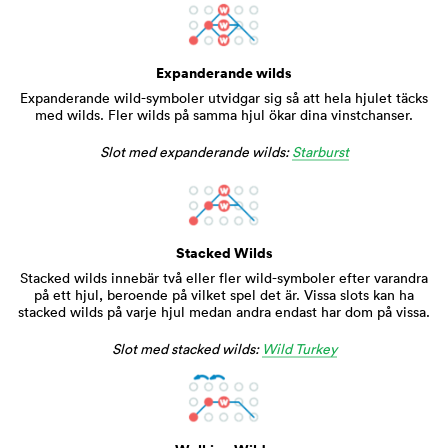
Expanderande wilds
Expanderande wild-symboler utvidgar sig så att hela hjulet täcks
med wilds. Fler wilds på samma hjul ökar dina vinstchanser.
Slot med expanderande wilds:
Starburst
Stacked Wilds
Stacked wilds innebär två eller fler wild-symboler efter varandra
på ett hjul, beroende på vilket spel det är. Vissa slots kan ha
stacked wilds på varje hjul medan andra endast har dom på vissa.
Slot med stacked wilds:
Wild Turkey