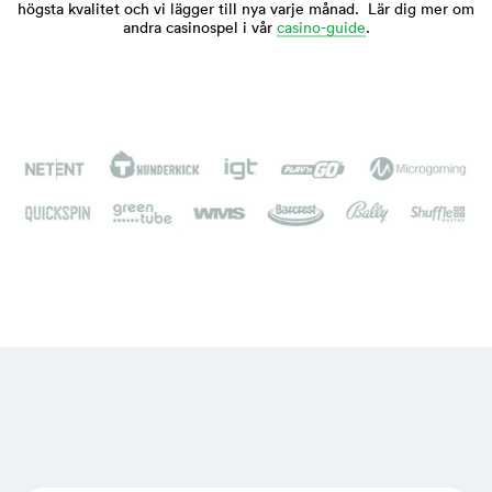
högsta kvalitet och vi lägger till nya varje månad. Lär dig mer om
andra casinospel i vår
casino-guide
.