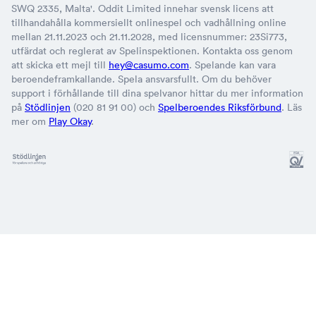
SWQ 2335, Malta'. Oddit Limited innehar svensk licens att
tillhandahålla kommersiellt onlinespel och vadhållning online
mellan 21.11.2023 och 21.11.2028, med licensnummer: 23Si773,
utfärdat och reglerat av Spelinspektionen. Kontakta oss genom
att skicka ett mejl till
hey@casumo.com
. Spelande kan vara
beroendeframkallande. Spela ansvarsfullt. Om du behöver
support i förhållande till dina spelvanor hittar du mer information
på
Stödlinjen
(020 81 91 00) och
Spelberoendes Riksförbund
. Läs
mer om
Play Okay
.