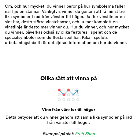
Om, och hur mycket, du vinner beror på hur symbolerna faller
när hjulen stannar. Vanligtvis vinner du genom att få minst tre
lika symboler i rad från vänster till höger. Ju fler vinstlinjer en
slot har, desto större vinstchanser, och ju mer komplett en
vinstlinje är desto mer vinner du. Hur du vinner, och hur mycket
du vinner, påverkas också av olika features i spelet och de
specialsymboler som de flesta spel har. Kika i spelets
utbetalningstabell för detaljerad information om hur du vinner.
Olika sätt att vinna på
Vinn från vänster till höger
Detta betyder att du vinner genom att samla lika symboler på rad
från vänster till höger.
Exempel på slot:
Fruit Shop