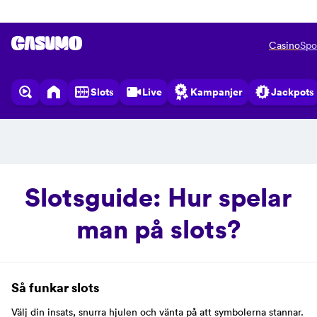
Casino
Spo
Slots
Live
Kampanjer
Jackpots
Slotsguide: Hur spelar
man på slots?
Så funkar slots
Välj din insats, snurra hjulen och vänta på att symbolerna stannar.