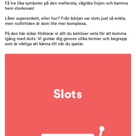
Få tre lika symboler på den mellersta, vågräta linjen och kamma
hem storkovan!
Låter superenkelt, eller hur? Från början var slots just så enkla,
men nuförtiden är dom lite mer komplexa.
På den här sidan förklarar vi allt du behöver veta för att komma
igång med slots. Vi guidar dig genom olika termer och begrepp
som är viktiga att känna till när du spelar.