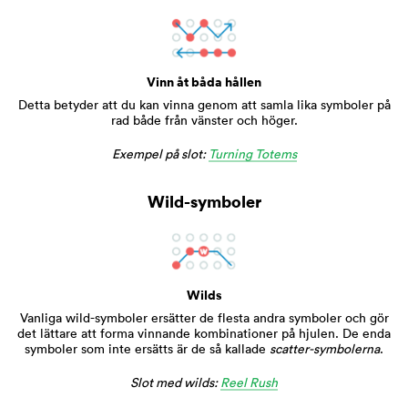
Vinn åt båda hållen
Detta betyder att du kan vinna genom att samla lika symboler på
rad både från vänster och höger.
Exempel på slot:
Turning Totems
Wild-symboler
Wilds
Vanliga wild-symboler ersätter de flesta andra symboler och gör
det lättare att forma vinnande kombinationer på hjulen. De enda
symboler som inte ersätts är de så kallade
scatter-symbolerna
.
Slot med wilds:
Reel Rush