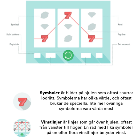
Symboler
är bilder på hjulen som oftast snurrar
lodrätt. Symbolerna har olika värde, och oftast
brukar de speciella, lite mer ovanliga
symbolerna vara värda mest
Vinstlinjer
är linjer som går över hjulen, oftast
från vänster till höger. En rad med lika symboler
på en eller flera vinstlinjer betyder vinst.