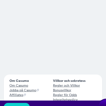
Om Casumo
Villkor och sekretess
Om Casumo
Regler och Villkor
Jobba på Casumo
Bonusvillkor
Affiliates
Regler för Odds
Integritetspolicy
Ansvarsfullt spelande
Cookie Policy