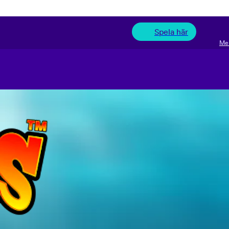
Spela här
Me