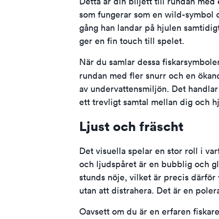
Detta är din biljett till rundan med
som fungerar som en wild-symbol och
gång han landar på hjulen samtidig
ger en fin touch till spelet.
När du samlar dessa fiskarsymboler 
rundan med fler snurr och en öka
av undervattensmiljön. Det handlar 
ett trevligt samtal mellan dig och h
Ljust och fräscht
Det visuella spelar en stor roll i va
och ljudspåret är en bubblig och g
stunds nöje, vilket är precis därfö
utan att distrahera. Det är en pol
Oavsett om du är en erfaren fiskare