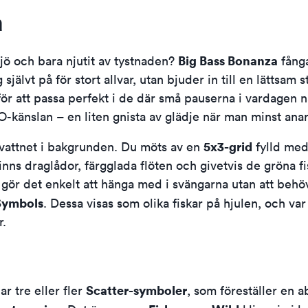
a
Big Bass Bonanza
sjö och bara njutit av tystnaden?
fånga
g självt på för stort allvar, utan bjuder in till en lättsam
ör att passa perfekt i de där små pauserna i vardagen nä
O-känslan – en liten gnista av glädje när man minst anar
5x3-grid
å vattnet i bakgrunden. Du möts av en
fylld med
inns draglådor, färgglada flöten och givetvis de gröna f
 gör det enkelt att hänga med i svängarna utan att beh
Symbols
. Dessa visas som olika fiskar på hjulen, och va
r.
Scatter-symboler
ar tre eller fler
, som föreställer en 