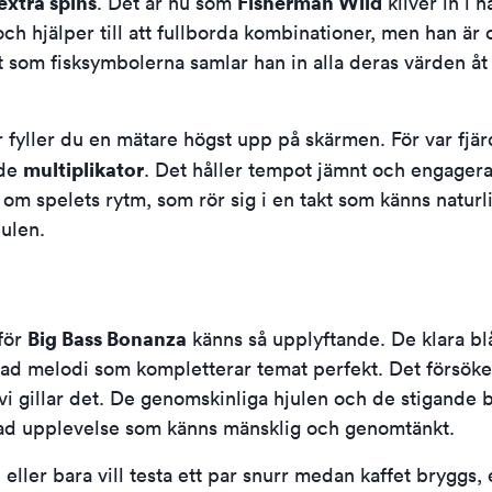
extra spins
Fisherman Wild
. Det är nu som
kliver in i 
 hjälper till att fullborda kombinationer, men han är ock
t som fisksymbolerna samlar han in alla deras värden åt
fyller du en mätare högst upp på skärmen. För var fjärde
multiplikator
nde
. Det håller tempot jämnt och engageran
om spelets rytm, som rör sig i en takt som känns natur
julen.
Big Bass Bonanza
rför
känns så upplyftande. De klara bl
lad melodi som kompletterar temat perfekt. Det försöker
r vi gillar det. De genomskinliga hjulen och de stigande
erad upplevelse som känns mänsklig och genomtänkt.
 eller bara vill testa ett par snurr medan kaffet bryggs,