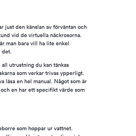
r just den känslan av förväntan och
 stund vid de virtuella näckrosorna.
r man bara vill ha lite enkel
 det.
 all utrustning du kan tänkas
iskarna som verkar trivas ypperligt.
öva läsa en hel manual. Något som är
r och en har ett specifikt värde som
abborre som hoppar ur vattnet.