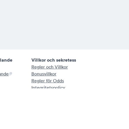
elande
Villkor och sekretess
Regler och Villkor
lande
Bonusvillkor
Regler för Odds
Integritetspolicy
Cookie Policy
Hantera mina Cookies
Uttalande om rättvisa